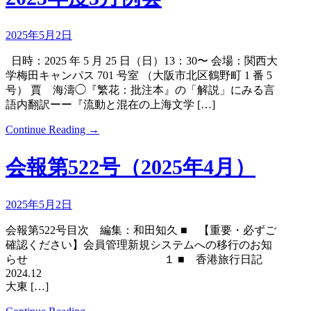
2025年5月2日
⽇時：2025 年 5 ⽉ 25 ⽇（⽇）13：30〜 会場：関⻄⼤
学梅⽥キャンパス 701 号室 （⼤阪市北区鶴野町 1 番 5
号） 賈 海濤◯『繁花：批注本』の「解説」にみる⾔
語内翻訳ーー『流動と混在の上海文学 […]
Continue Reading →
会報第522号（2025年4月）
2025年5月2日
会報第522号目次 編集：和田知久 ■ 【重要・必ずご
確認ください】会員管理新規システムへの移行のお知
らせ １ ■ 香港旅行日記
2024.12
大東 […]