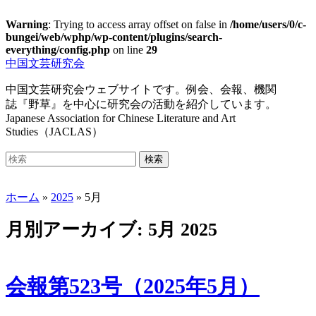
Warning
: Trying to access array offset on false in
/home/users/0/c-
bungei/web/wphp/wp-content/plugins/search-
everything/config.php
on line
29
Skip
中国文芸研究会
to
main
中国文芸研究会ウェブサイトです。例会、会報、機関
content
誌『野草』を中心に研究会の活動を紹介しています。
Japanese Association for Chinese Literature and Art
Studies（JACLAS）
Toggle
Search
検索
mobile
for:
menu
ホーム
»
2025
»
5月
月別アーカイブ:
5月 2025
会報第523号（2025年5月）