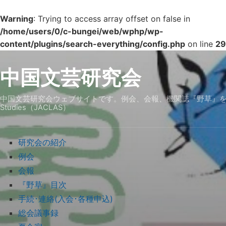
Warning
: Trying to access array offset on false in
/home/users/0/c-bungei/web/wphp/wp-
content/plugins/search-everything/config.php
on line
29
中国文芸研究会
中国文芸研究会ウェブサイトです。例会、会報、機関誌『野草』を中心に研究会の活動を紹
Studies（JACLAS）
研究会の紹介
例会
会報
『野草』目次
手続･連絡(入会･各種申込)
総会議事録