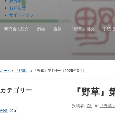
夏合宿
お知らせ
サイトマップ
研究会の紹介
例会
会報
『野草』目次
手続･
ホーム
»
『野草』
»
『野草』第114号（2025年3月）
『野草』第
カテゴリー
投稿者:
ZZ
in
『野草
例会
(45)