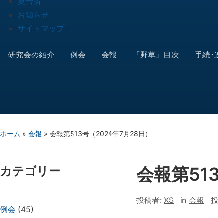
夏合宿
お知らせ
サイトマップ
研究会の紹介
例会
会報
『野草』目次
手続･
ホーム
»
会報
»
会報第513号（2024年7月28日）
会報第51
カテゴリー
投稿者:
XS
in
会報
投
例会
(45)