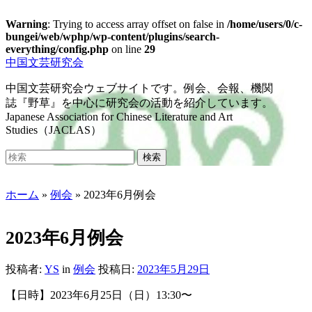
Warning
: Trying to access array offset on false in
/home/users/0/c-
bungei/web/wphp/wp-content/plugins/search-
everything/config.php
on line
29
Skip
中国文芸研究会
to
main
中国文芸研究会ウェブサイトです。例会、会報、機関
content
誌『野草』を中心に研究会の活動を紹介しています。
Japanese Association for Chinese Literature and Art
Studies（JACLAS）
Toggle
Search
検索
mobile
for:
menu
ホーム
»
例会
»
2023年6月例会
2023年6月例会
投稿者:
YS
in
例会
投稿日:
2023年5月29日
【日時】2023年6月25日（日）13:30〜