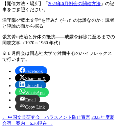
【開催方法・場所】「
2023年6月例会の開催方法
」の記
事をご参照ください。
津守陽○“郷土文学”を読みたがったのは誰なのか：読者
と評論の面から探る
張文菁○政治と身体の抵抗――戒厳令解除に至るまでの
同志文学（1970～1980 年代）
※６月例会は同志社大学で対面中心のハイフレックス
で行います。
Facebook
Share on X
LinkedIn
WhatsApp
Email
Copy Link
←
中国文芸研究会 ハラスメント防止宣言
2023年度夏
合宿 案内 6.30現在
→