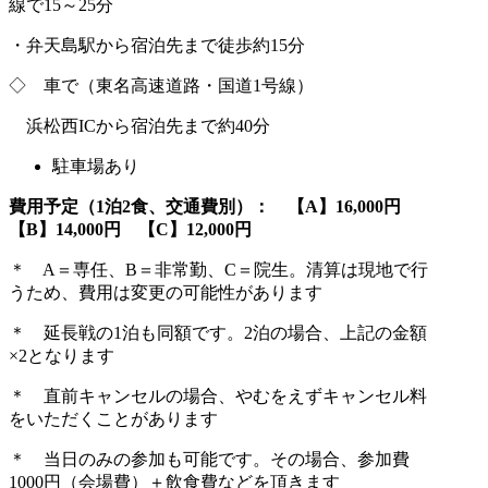
線で15～25分
・弁天島駅から宿泊先まで徒歩約15分
◇ 車で（東名高速道路・国道1号線）
浜松西ICから宿泊先まで約40分
駐車場あり
費用予定（
1
泊
2
食、交通費別）： 【
A
】
16,000
円
【
B
】
14,000
円 【
C
】
12,000
円
＊ A＝専任、B＝非常勤、C＝院生。清算は現地で行
うため、費用は変更の可能性があります
＊ 延長戦の1泊も同額です。2泊の場合、上記の金額
×2となります
＊ 直前キャンセルの場合、やむをえずキャンセル料
をいただくことがあります
＊ 当日のみの参加も可能です。その場合、参加費
1000円（会場費）＋飲食費などを頂きます