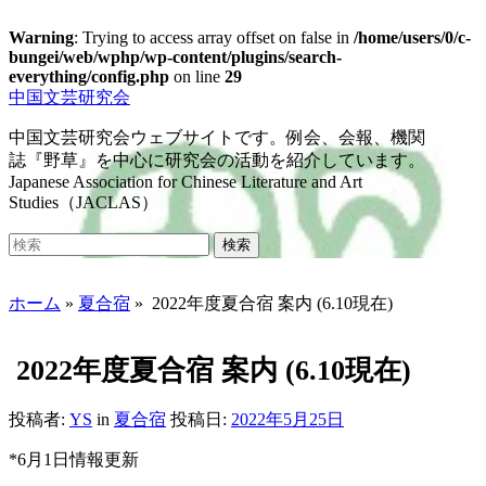
Warning
: Trying to access array offset on false in
/home/users/0/c-
bungei/web/wphp/wp-content/plugins/search-
everything/config.php
on line
29
Skip
中国文芸研究会
to
main
中国文芸研究会ウェブサイトです。例会、会報、機関
content
誌『野草』を中心に研究会の活動を紹介しています。
Japanese Association for Chinese Literature and Art
Studies（JACLAS）
Toggle
Search
検索
mobile
for:
menu
ホーム
»
夏合宿
»
2022年度夏合宿 案内 (6.10現在)
2022年度夏合宿 案内 (6.10現在)
投稿者:
YS
in
夏合宿
投稿日:
2022年5月25日
*6月1日情報更新