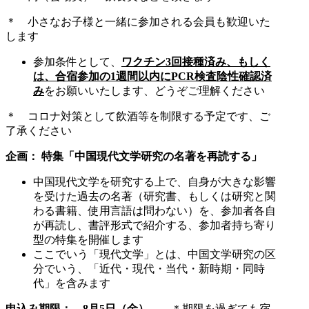
＊ 小さなお子様と一緒に参加される会員も歓迎いた
します
参加条件として、
ワクチン3回接種済み、もしく
は、合宿参加の1週間以内にPCR検査陰性確認済
み
をお願いいたします、どうぞご理解ください
＊ コロナ対策として飲酒等を制限する予定です、ご
了承ください
企画： 特集「中国現代文学研究の名著を再読する」
中国現代文学を研究する上で、自身が大きな影響
を受けた過去の名著（研究書、もしくは研究と関
わる書籍、使用言語は問わない）を、参加者各自
が再読し、書評形式で紹介する、参加者持ち寄り
型の特集を開催します
ここでいう「現代文学」とは、中国文学研究の区
分でいう、「近代・現代・当代・新時期・同時
代」を含みます
申込み期限：
8月5日（金）
＊期限を過ぎても宿