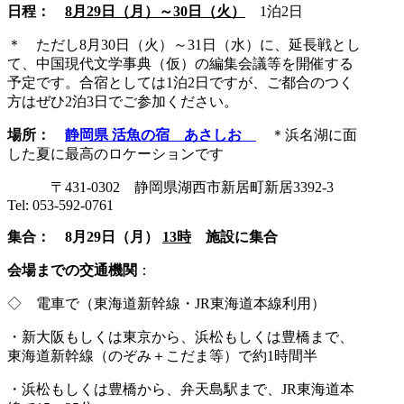
日程：
8月29日（月）～30日（火）
1泊2日
＊ ただし8月30日（火）～31日（水）に、延長戦とし
て、中国現代文学事典（仮）の編集会議等を開催する
予定です。合宿としては1泊2日ですが、ご都合のつく
方はぜひ2泊3日でご参加ください。
場所：
静岡県 活魚の宿 あさしお
＊浜名湖に面
した夏に最高のロケーションです
〒431-0302 静岡県湖西市新居町新居3392-3
Tel: 053-592-0761
集合： 8月29日（月）
13時
施設に集合
会場までの交通機関
：
◇ 電車で（東海道新幹線・JR東海道本線利用）
・新大阪もしくは東京から、浜松もしくは豊橋まで、
東海道新幹線（のぞみ＋こだま等）で約1時間半
・浜松もしくは豊橋から、弁天島駅まで、JR東海道本