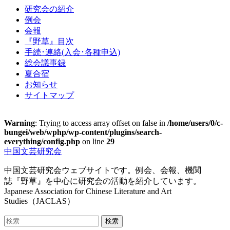
研究会の紹介
例会
会報
『野草』目次
手続･連絡(入会･各種申込)
総会議事録
夏合宿
お知らせ
サイトマップ
Warning
: Trying to access array offset on false in
/home/users/0/c-
bungei/web/wphp/wp-content/plugins/search-
everything/config.php
on line
29
Skip
中国文芸研究会
to
main
中国文芸研究会ウェブサイトです。例会、会報、機関
content
誌『野草』を中心に研究会の活動を紹介しています。
Japanese Association for Chinese Literature and Art
Studies（JACLAS）
Toggle
Search
検索
mobile
for: